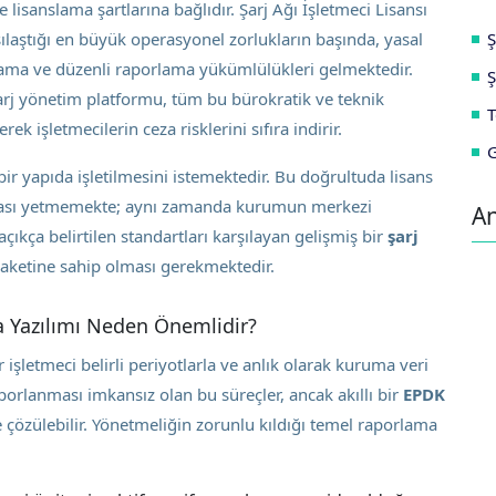
 lisanslama şartlarına bağlıdır. Şarj Ağı İşletmeci Lisansı
Ş
ılaştığı en büyük operasyonel zorlukların başında, yasal
ağlama ve düzenli raporlama yükümlülükleri gelmektedir.
Ş
şarj yönetim platformu, tüm bu bürokratik ve teknik
T
 işletmecilerin ceza risklerini sıfıra indirir.
G
 bir yapıda işletilmesini istemektedir. Bu doğrultuda lisans
pması yetmemekte; aynı zamanda kurumun merkezi
An
çıkça belirtilen standartları karşılayan gelişmiş bir
şarj
aketine sahip olması gerekmektedir.
 Yazılımı Neden Önemlidir?
işletmeci belirli periyotlarla ve anlık olarak kuruma veri
porlanması imkansız olan bu süreçler, ancak akıllı bir
EPDK
e çözülebilir. Yönetmeliğin zorunlu kıldığı temel raporlama