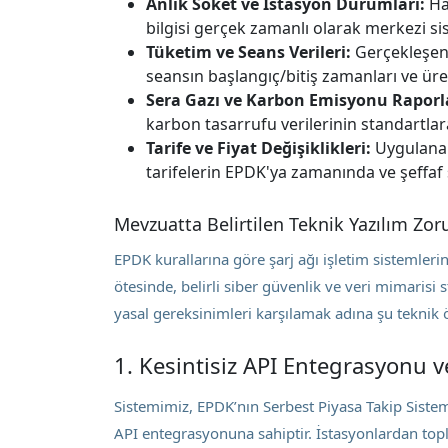
Anlık Soket ve İstasyon Durumları:
Han
bilgisi gerçek zamanlı olarak merkezi sis
Tüketim ve Seans Verileri:
Gerçekleşen 
seansın başlangıç/bitiş zamanları ve üreti
Sera Gazı ve Karbon Emisyonu Raporl
karbon tasarrufu verilerinin standartl
Tarife ve Fiyat Değişiklikleri:
Uygulanan
tarifelerin EPDK'ya zamanında ve şeffaf 
Mevzuatta Belirtilen Teknik Yazılım Zoru
EPDK kurallarına göre şarj ağı işletim sistemler
ötesinde, belirli siber güvenlik ve veri mimarisi s
yasal gereksinimleri karşılamak adına şu teknik ö
1. Kesintisiz API Entegrasyonu v
Sistemimiz, EPDK’nın Serbest Piyasa Takip Siste
API entegrasyonuna sahiptir. İstasyonlardan top