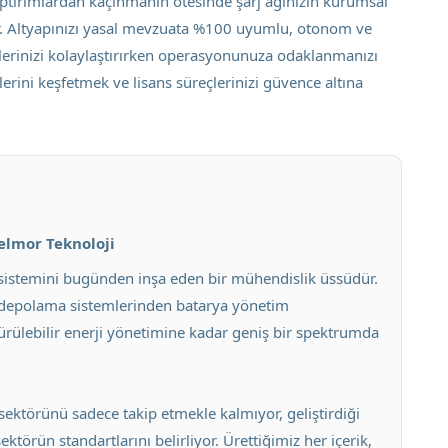
tırımlardan kaçınmanın ötesinde şarj ağınızın kurumsal
ktur. Altyapınızı yasal mevzuata %100 uyumlu, otonom ve
çlerinizi kolaylaştırırken operasyonunuza odaklanmanızı
rini keşfetmek ve lisans süreçlerinizi güvence altına
Velmor Teknoloji
osistemini bugünden inşa eden bir mühendislik üssüdür.
i depolama sistemlerinden batarya yönetim
rdürülebilir enerji yönetimine kadar geniş bir spektrumda
sektörünü sadece takip etmekle kalmıyor, geliştirdiği
törün standartlarını belirliyor. Ürettiğimiz her içerik,