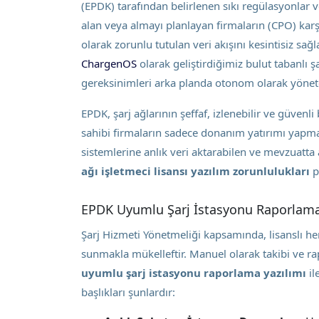
(EPDK) tarafından belirlenen sıkı regülasyonlar ve
alan veya almayı planlayan firmaların (CPO) karş
olarak zorunlu tutulan veri akışını kesintisiz s
ChargenOS
olarak geliştirdiğimiz bulut tabanlı 
gereksinimleri arka planda otonom olarak yöneterek
EPDK, şarj ağlarının şeffaf, izlenebilir ve güvenli
sahibi firmaların sadece donanım yatırımı ya
sistemlerine anlık veri aktarabilen ve mevzuatta a
ağı işletmeci lisansı yazılım zorunlulukları
p
EPDK Uyumlu Şarj İstasyonu Raporlama
Şarj Hizmeti Yönetmeliği kapsamında, lisanslı her 
sunmakla mükelleftir. Manuel olarak takibi ve ra
uyumlu şarj istasyonu raporlama yazılımı
il
başlıkları şunlardır: