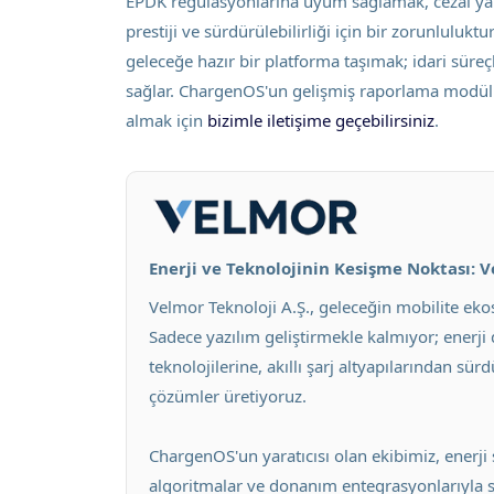
EPDK regülasyonlarına uyum sağlamak, cezai yap
prestiji ve sürdürülebilirliği için bir zorunlulu
geleceğe hazır bir platforma taşımak; idari süre
sağlar. ChargenOS'un gelişmiş raporlama modülle
almak için
bizimle iletişime geçebilirsiniz
.
Enerji ve Teknolojinin Kesişme Noktası: 
Velmor Teknoloji A.Ş., geleceğin mobilite ek
Sadece yazılım geliştirmekle kalmıyor; enerj
teknolojilerine, akıllı şarj altyapılarından sü
çözümler üretiyoruz.
ChargenOS'un yaratıcısı olan ekibimiz, enerji 
algoritmalar ve donanım entegrasyonlarıyla sek