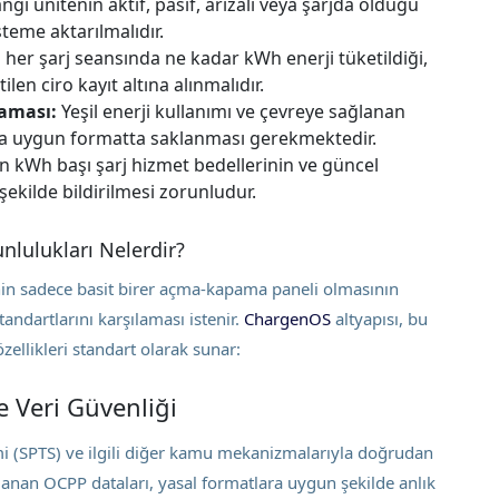
gi ünitenin aktif, pasif, arızalı veya şarjda olduğu
teme aktarılmalıdır.
her şarj seansında ne kadar kWh enerji tüketildiği,
len ciro kayıt altına alınmalıdır.
aması:
Yeşil enerji kullanımı ve çevreye sağlanan
ara uygun formatta saklanması gerekmektedir.
 kWh başı şarj hizmet bedellerinin ve güncel
şekilde bildirilmesi zorunludur.
nlulukları Nelerdir?
inin sadece basit birer açma-kapama paneli olmasının
tandartlarını karşılaması istenir.
ChargenOS
altyapısı, bu
zellikleri standart olarak sunar:
e Veri Güvenliği
mi (SPTS) ve ilgili diğer kamu mekanizmalarıyla doğrudan
lanan OCPP dataları, yasal formatlara uygun şekilde anlık