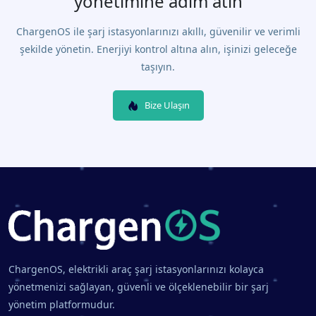
yönetimine adım atın
ChargenOS ile şarj istasyonlarınızı akıllı, güvenilir ve verimli
şekilde yönetin. Enerjiyi kontrol altına alın, işinizi geleceğe
taşıyın.
Bize Ulaşın
ChargenOS, elektrikli araç şarj istasyonlarınızı kolayca
yönetmenizi sağlayan, güvenli ve ölçeklenebilir bir şarj
yönetim platformudur.