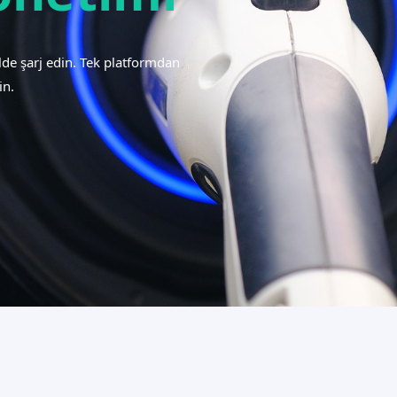
kilde şarj edin. Tek platformdan
in.