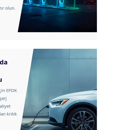
ır olun.
rda
u
çin EPDK
şarj
aliyet
an kritik