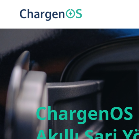
ChargenOS 
Akıllı Şarj 