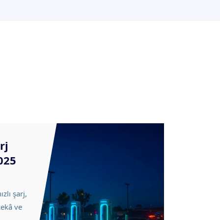
rj
025
ızlı şarj,
zekâ ve