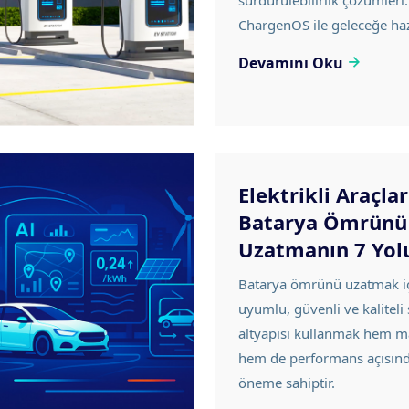
sürdürülebilirlik çözümleri.
ChargenOS ile geleceğe haz
Devamını Oku
Elektrikli Araçla
Batarya Ömrünü
Uzatmanın 7 Yol
Batarya ömrünü uzatmak i
uyumlu, güvenli ve kaliteli 
altyapısı kullanmak hem m
hem de performans açısınd
öneme sahiptir.