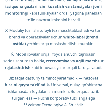
issiqxona gazlari izini kuzatish va stansiyalar jonli
monitoringi
kabi funksiyalar orqali yagona paneldan
to‘liq nazorat imkonini beradi.
⦿
Moduliy tuzilishi tufayli tez masshtablashadi va turli
brend va operatsiyalar uchun
white-label (brend
ostida)
yechimlarga moslashtirilishi mumkin.
⦿
Mobil ilovalar orqali foydalanuvchi tajribasini
soddalashtirgan holda,
rezervatsiya va aqlli marshrut
rejalashtirish
kabi innovatsiyalar orqali farq yaratadi.
Biz faqat dasturiy ta’minot yaratmadik —
nazorat
hissini qayta ta’rifladik.
Universal, qulay, qo‘shimcha
ishlamasdan foydalanish mumkin. Bu orqada turib
turgani esa — kuchli korporativ tuzilishga ega
**Velmor Texnologiya A. Sh.**dir.