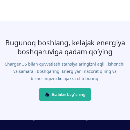
Bugunoq boshlang, kelajak energiya
boshqaruviga qadam qo‘ying
ChargenOS bilan quvvatlash stansiyalaringizni aqlli, ishonchli
va samarali boshqaring. Energiyani nazorat qiling va
biznesingizni kelajakka olib boring.
Biz bilan bog‘laning