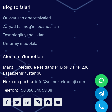
Blog toifalari
Quvvatlash operatsiyalari
Zaryad tarmog‘ini boshqarish
Texnologik yangiliklar
Umumiy maqolalar
Aloqa ma’lumotlari
Manzil : Medikule Rezidans F1 Blok Daire: 236
Başakşehir / İstanbul
Elektron pochta:
info@velmorteknoloji.com
Telefon:
+90 850 346 99 38