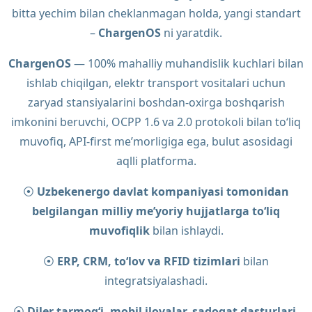
bitta yechim bilan cheklanmagan holda, yangi standart
–
ChargenOS
ni yaratdik.
ChargenOS
— 100% mahalliy muhandislik kuchlari bilan
ishlab chiqilgan, elektr transport vositalari uchun
zaryad stansiyalarini boshdan-oxirga boshqarish
imkonini beruvchi, OCPP 1.6 va 2.0 protokoli bilan to‘liq
muvofiq, API-first me’morligiga ega, bulut asosidagi
aqlli platforma.
⦿
Uzbekenergo davlat kompaniyasi tomonidan
belgilangan milliy me’yoriy hujjatlarga to‘liq
muvofiqlik
bilan ishlaydi.
⦿
ERP, CRM, to‘lov va RFID tizimlari
bilan
integratsiyalashadi.
⦿
Diler tarmog‘i, mobil ilovalar, sadoqat dasturlari,