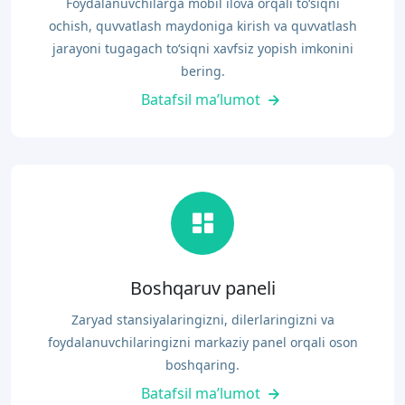
Foydalanuvchilarga mobil ilova orqali to‘siqni
ochish, quvvatlash maydoniga kirish va quvvatlash
jarayoni tugagach to‘siqni xavfsiz yopish imkonini
bering.
Batafsil ma’lumot
Boshqaruv paneli
Zaryad stansiyalaringizni, dilerlaringizni va
foydalanuvchilaringizni markaziy panel orqali oson
boshqaring.
Batafsil ma’lumot