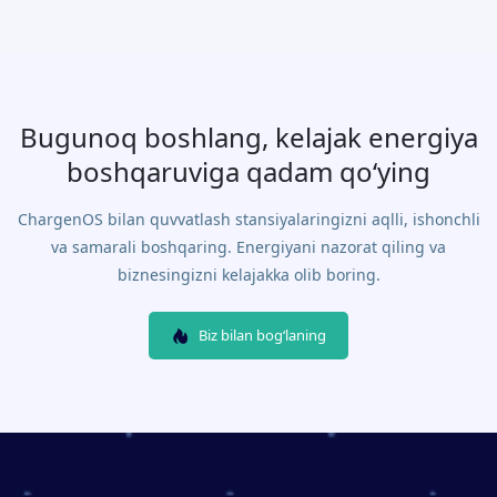
Bugunoq boshlang, kelajak energiya
boshqaruviga qadam qo‘ying
ChargenOS bilan quvvatlash stansiyalaringizni aqlli, ishonchli
va samarali boshqaring. Energiyani nazorat qiling va
biznesingizni kelajakka olib boring.
Biz bilan bog‘laning