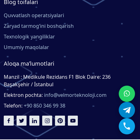
Blog toifalari
Quvvatlash operatsiyalari
Zaryad tarmog‘ini boshqarish
Texnologik yangiliklar
Umumiy maqolalar
Aloqa ma’lumotlari
Manzil : Medikule Rezidans F1 Blok Daire: 236
Başakşehir / İstanbul
Elektron pochta:
info@velmorteknoloji.com
Telefon:
+90 850 346 99 38