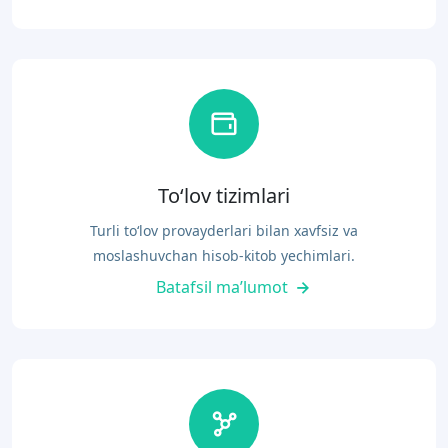
To‘lov tizimlari
Turli to‘lov provayderlari bilan xavfsiz va
moslashuvchan hisob-kitob yechimlari.
Batafsil ma’lumot