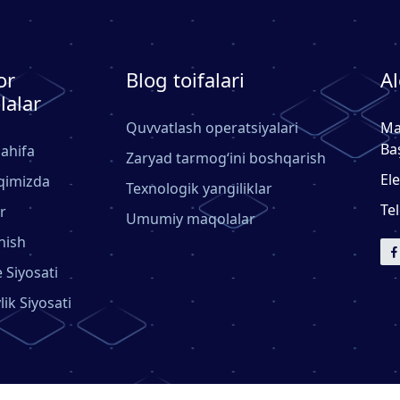
or
Blog toifalari
Al
lalar
Quvvatlash operatsiyalari
Ma
Ba
ahifa
Zaryad tarmog‘ini boshqarish
El
qimizda
Texnologik yangiliklar
Te
r
Umumiy maqolalar
nish
 Siyosati
lik Siyosati