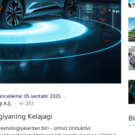
ncelleme: 05 sentabr 2025
i A.Ş.
253
giyaning Kelajagi
Bl
exnologiyalardan biri – simsiz (induktiv)