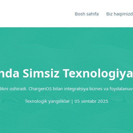
Bosh sahifa
Biz haqimizd
hda Simsiz Texnologiya
ikni oshiradi. ChargenOS bilan integratsiya biznes va foydalanuv
Texnologik yangiliklar | 05 sentabr 2025