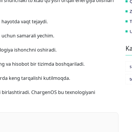
i shunchaki to‘xtab qo‘yish orqali energiya olishlari
Q
Z
T
k hayotda vaqt tejaydi.
ri uchun samarali yechim.
Ka
ogiya ishonchni oshiradi.
ng va hisobot bir tizimda boshqariladi.
s
rda keng tarqalishi kutilmoqda.
t
i birlashtiradi. ChargenOS bu texnologiyani