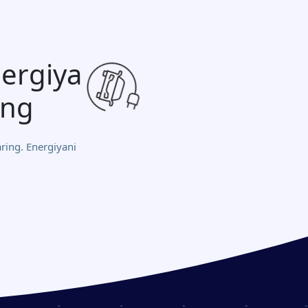
ergiya
ing
aring. Energiyani