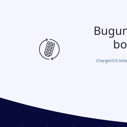
Bugun
bo
ChargenOS bilan 