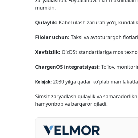
zaryadlashdir. Foydalanuvchilar mashinalarin
mumkin.
Qulaylik:
Kabel ulash zarurati yo‘q, kundali
Filolar uchun:
Taksi va avtoturargoh flotla
Xavfsizlik:
O‘zDSt standartlariga mos texnol
ChargenOS integratsiyasi:
To‘lov, monitori
2030 yilga qadar ko‘plab mamlakatla
Kelajak:
Simsiz zaryadlash qulaylik va samaradorlikn
hamyonbop va barqaror qiladi.