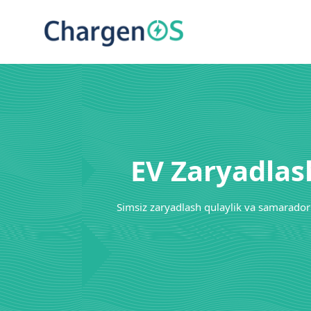
EV Zaryadlas
Simsiz zaryadlash qulaylik va samaradorl