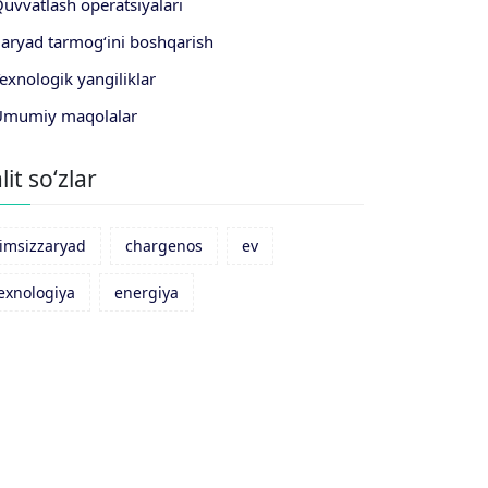
uvvatlash operatsiyalari
aryad tarmog‘ini boshqarish
exnologik yangiliklar
Umumiy maqolalar
lit so‘zlar
imsizzaryad
chargenos
ev
exnologiya
energiya