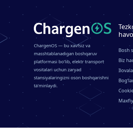
Tezk
havo
ChargenOS — bu xavfsiz va
Bosh s
masshtablanadigan boshqaruv
Biz ha
platformasi bo‘lib, elektr transport
vositalari uchun zaryad
Ilovala
stansiyalaringizni oson boshqarishni
Bog‘la
ta’minlaydi.
Cookie
Maxfiy