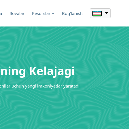
a
Ilovalar
Resurslar
Bog‘lanish
ning Kelajagi
chilar uchun yangi imkoniyatlar yaratadi.