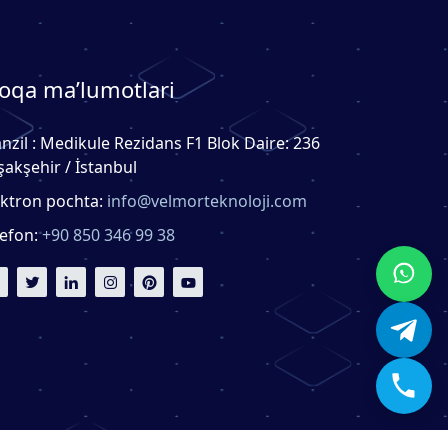
oqa ma’lumotlari
nzil : Medikule Rezidans F1 Blok Daire: 236
şakşehir / İstanbul
ektron pochta:
info@velmorteknoloji.com
lefon:
+90 850 346 99 38