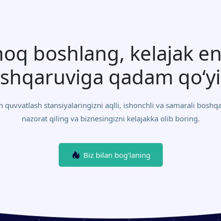
oq boshlang, kelajak en
shqaruviga qadam qo‘y
quvvatlash stansiyalaringizni aqlli, ishonchli va samarali boshq
nazorat qiling va biznesingizni kelajakka olib boring.
Biz bilan bog‘laning